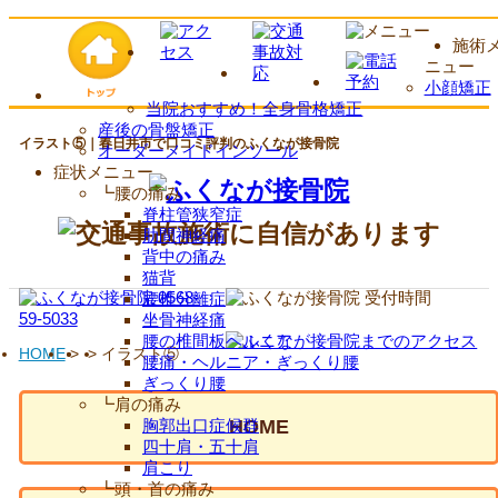
施術
ニュー
小顔矯正
当院おすすめ！全身骨格矯正
産後の骨盤矯正
イラスト⑤｜春日井市で口コミ評判のふくなが接骨院
オーダーメイドインソール
症状メニュー
┗腰の痛み
脊柱管狭窄症
肋間神経痛
背中の痛み
猫背
腰椎分離症
坐骨神経痛
腰の椎間板ヘルニア
HOME
>
>
イラスト⑤
腰痛・ヘルニア・ぎっくり腰
ぎっくり腰
┗肩の痛み
胸郭出口症候群
HOME
四十肩・五十肩
肩こり
┗頭・首の痛み