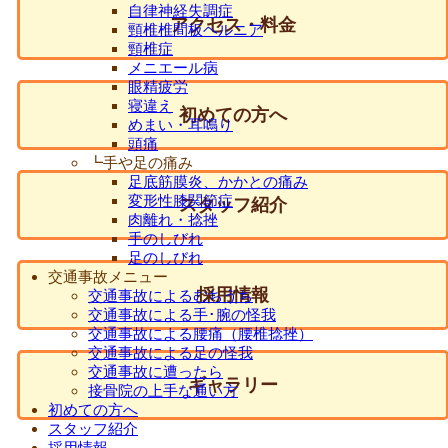
自律神経失調症
アクセス・料金
頸椎椎間板ヘルニア
頸椎症
メニエール病
眼精疲労
寝違え
初めての方へ
めまい・耳鳴り
頭痛
┗手や足の痛み
足底筋膜炎、かかとの痛み
変形性膝関節症
スタッフ紹介
肉離れ・捻挫
手のしびれ
足のしびれ
交通事故メニュー
採用情報
交通事故によるむちうち
交通事故による手･腕の怪我
交通事故による腰痛（腰椎捻挫）
交通事故による足の怪我
交通事故に遭ったら
ギャラリー
接骨院の上手な通い方
初めての方へ
スタッフ紹介
採用情報