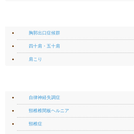
肩の痛み
胸郭出口症候群
四十肩・五十肩
肩こり
頭・首の痛み
自律神経失調症
頸椎椎間板ヘルニア
頸椎症