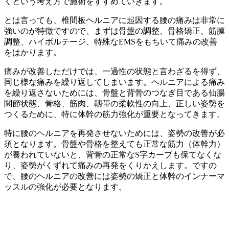
くという考え方で施術をすすめていきます。
とは言っても、椎間板ヘルニアに起因する腰の痛みは非常に
強いのが特徴ですので、まずは骨盤の調整、骨格矯正、筋膜
調整、ハイボルテージ、特殊なEMSをもちいて痛みの改善
をはかります。
痛みが改善しただけでは、一過性の状態と言わざるを得ず、
同じ様な痛みを繰り返してしまいます。ヘルニアによる痛み
を繰り返さないためには、骨盤と背骨のつなぎ目である仙腸
関節状態、骨格、筋肉、靱帯の柔軟性の向上、正しい姿勢を
つくるために、特に体幹の筋力強化が重要となってきます。
特に腰のヘルニアを再発させないためには、姿勢の改善が必
須となります。骨盤や骨格を整えても正常な筋力（体幹力）
が養われていないと、背骨の正常なS字カーブも保てなくな
り、姿勢がくずれて痛みの再発をくりかえします。ですの
で、腰のヘルニアの改善には姿勢の矯正と体幹のインナーマ
ッスルの強化が必要となります。