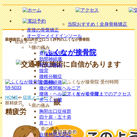
当院おすすめ！全身骨格矯正
産後の骨盤矯正
オーダーメイドインソール
眼精疲労｜春日井市で口コミ評判のふくなが接骨院
症状メニュー
┗腰の痛み
脊柱管狭窄症
肋間神経痛
背中の痛み
猫背
腰椎分離症
坐骨神経痛
腰の椎間板ヘルニア
腰痛・ヘルニア・ぎっくり腰
HOME
>
症状メニュー
>
ぎっくり腰
眼
眼精疲労
┗肩の痛み
精疲労
胸郭出口症候群
四十肩・五十肩
肩こり
┗頭・首の痛み
自律神経失調症