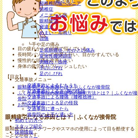
頸椎椎間板ヘルニア
頸椎症
メニエール病
眼精疲労
寝違え
めまい・耳鳴り
頭痛
┗手や足の痛み
目の疲れからの頭痛で悩んでいる
足底筋膜炎、かかとの痛み
長時間パソコンの作業を行い、目がかすんでいる
変形性膝関節症
慢性的な頭痛を改善したい
肉離れ・捻挫
身体の疲労をリフレッシュしたい
手のしびれ
足のしびれ
【目次】
交通事故メニュー
交通事故によるむちうち
眼精疲労になる原因とは？｜ふくなが接骨院
交通事故による手･腕の怪我
ふくなが接骨院の眼精疲労の施術方法とは？｜ふくなが接
交通事故による腰痛（腰椎捻挫）
骨院
交通事故による足の怪我
お問い合わせ
交通事故に遭ったら
接骨院の上手な通い方
眼精疲労になる原因とは？｜ふくなが接骨院
初めての方へ
スタッフ紹介
眼精疲労はデスクワークやスマホの使用によって目を酷使する
採用情報
ことが原因です。
ギャラリー