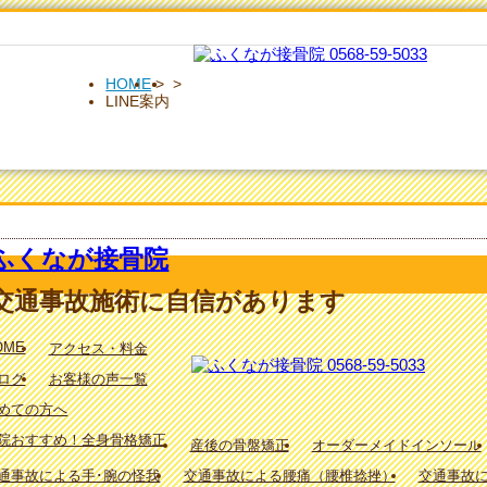
HOME
>
>
LINE案内
OME
アクセス・料金
ログ
お客様の声一覧
めての方へ
院おすすめ！全身骨格矯正
産後の骨盤矯正
オーダーメイドインソール
通事故による手･腕の怪我
交通事故による腰痛（腰椎捻挫）
交通事故