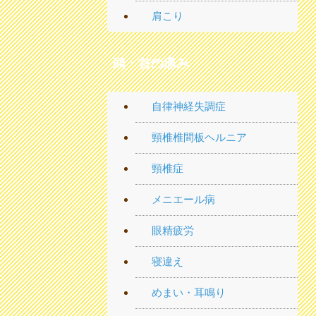
肩こり
頭・首の痛み
自律神経失調症
頸椎椎間板ヘルニア
頸椎症
メニエール病
眼精疲労
寝違え
めまい・耳鳴り