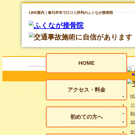
LINE案内｜春日井市で口コミ評判のふくなが接骨院
HOME
アクセス・料金
H
ブ
初
初めての方へ
当
交