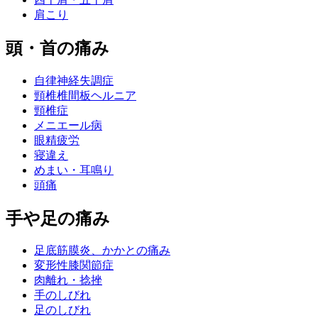
肩こり
頭・首の痛み
自律神経失調症
頸椎椎間板ヘルニア
頸椎症
メニエール病
眼精疲労
寝違え
めまい・耳鳴り
頭痛
手や足の痛み
足底筋膜炎、かかとの痛み
変形性膝関節症
肉離れ・捻挫
手のしびれ
足のしびれ