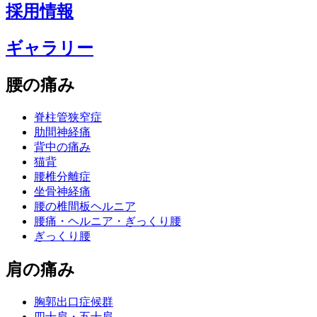
採用情報
ギャラリー
腰の痛み
脊柱管狭窄症
肋間神経痛
背中の痛み
猫背
腰椎分離症
坐骨神経痛
腰の椎間板ヘルニア
腰痛・ヘルニア・ぎっくり腰
ぎっくり腰
肩の痛み
胸郭出口症候群
四十肩・五十肩