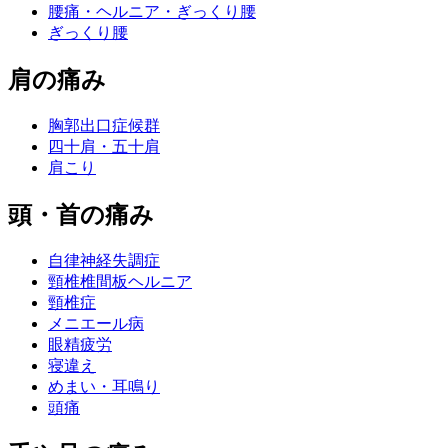
腰痛・ヘルニア・ぎっくり腰
ぎっくり腰
肩の痛み
胸郭出口症候群
四十肩・五十肩
肩こり
頭・首の痛み
自律神経失調症
頸椎椎間板ヘルニア
頸椎症
メニエール病
眼精疲労
寝違え
めまい・耳鳴り
頭痛