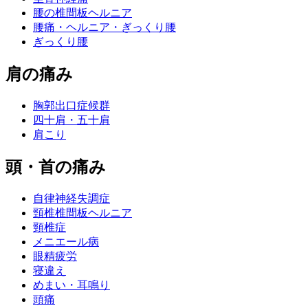
腰の椎間板ヘルニア
腰痛・ヘルニア・ぎっくり腰
ぎっくり腰
肩の痛み
胸郭出口症候群
四十肩・五十肩
肩こり
頭・首の痛み
自律神経失調症
頸椎椎間板ヘルニア
頸椎症
メニエール病
眼精疲労
寝違え
めまい・耳鳴り
頭痛