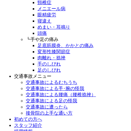
頸椎症
メニエール病
眼精疲労
寝違え
めまい・耳鳴り
頭痛
┗手や足の痛み
足底筋膜炎、かかとの痛み
変形性膝関節症
肉離れ・捻挫
手のしびれ
足のしびれ
交通事故メニュー
交通事故によるむちうち
交通事故による手･腕の怪我
交通事故による腰痛（腰椎捻挫）
交通事故による足の怪我
交通事故に遭ったら
接骨院の上手な通い方
初めての方へ
スタッフ紹介