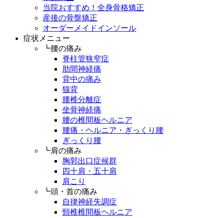
当院おすすめ！全身骨格矯正
産後の骨盤矯正
オーダーメイドインソール
症状メニュー
┗腰の痛み
脊柱管狭窄症
肋間神経痛
背中の痛み
猫背
腰椎分離症
坐骨神経痛
腰の椎間板ヘルニア
腰痛・ヘルニア・ぎっくり腰
ぎっくり腰
┗肩の痛み
胸郭出口症候群
四十肩・五十肩
肩こり
┗頭・首の痛み
自律神経失調症
頸椎椎間板ヘルニア