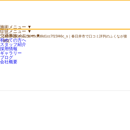
施術メニュー
▼
症状メニュー
▼
交通事故メニュー
▼
1bd202b0bbb25640ced8d1cc7f15f46c_s｜春日井市で口コミ評判のふくなが接
初めての方へ
骨院
スタッフ紹介
採用情報
ギャラリー
ブログ
会社概要