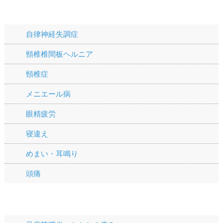
頭・首の痛み
自律神経失調症
頸椎椎間板ヘルニア
頸椎症
メニエール病
眼精疲労
寝違え
めまい・耳鳴り
頭痛
手や足の痛み