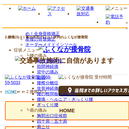
め！全身骨格矯正
2.腰痛(3)-1｜春日井市で口コミ評判のふくなが接骨院
産後の骨盤矯正
オーダーメイドインソール
症状メニュー
┗腰の痛み
脊柱管狭窄症
肋間神経痛
背中の痛み
猫背
腰椎分離症
坐骨神経痛
HOME
>
>
2.腰痛(3)-1
腰の椎間板ヘルニア
腰痛・ヘルニア・ぎっくり腰
ぎっくり腰
┗肩の痛み
HOME
胸郭出口症候群
四十肩・五十肩
肩こり