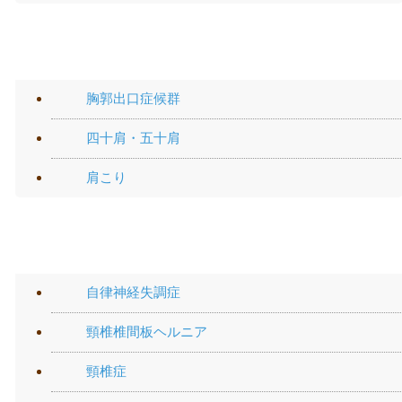
肩の痛み
胸郭出口症候群
四十肩・五十肩
肩こり
頭・首の痛み
自律神経失調症
頸椎椎間板ヘルニア
頸椎症