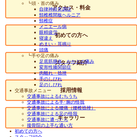
┗頭・首の痛み
アクセス・料金
自律神経失調症
頸椎椎間板ヘルニア
頸椎症
メニエール病
眼精疲労
初めての方へ
寝違え
めまい・耳鳴り
頭痛
┗手や足の痛み
足底筋膜炎、かかとの痛み
スタッフ紹介
変形性膝関節症
肉離れ・捻挫
手のしびれ
足のしびれ
採用情報
交通事故メニュー
交通事故によるむちうち
交通事故による手･腕の怪我
交通事故による腰痛（腰椎捻挫）
交通事故による足の怪我
ギャラリー
交通事故に遭ったら
接骨院の上手な通い方
初めての方へ
スタッフ紹介