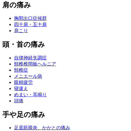
肩の痛み
胸郭出口症候群
四十肩・五十肩
肩こり
頭・首の痛み
自律神経失調症
頸椎椎間板ヘルニア
頸椎症
メニエール病
眼精疲労
寝違え
めまい・耳鳴り
頭痛
手や足の痛み
足底筋膜炎、かかとの痛み