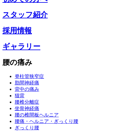
スタッフ紹介
採用情報
ギャラリー
腰の痛み
脊柱管狭窄症
肋間神経痛
背中の痛み
猫背
腰椎分離症
坐骨神経痛
腰の椎間板ヘルニア
腰痛・ヘルニア・ぎっくり腰
ぎっくり腰